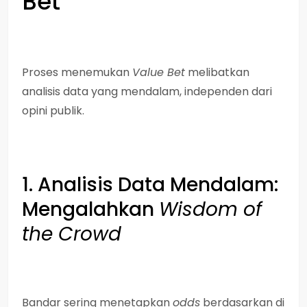
Bet
Proses menemukan
Value Bet
melibatkan
analisis data yang mendalam, independen dari
opini publik.
1. Analisis Data Mendalam:
Mengalahkan
Wisdom of
the Crowd
Bandar sering menetapkan
odds
berdasarkan di