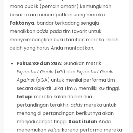
mana publik (pemain amatir) kemungkinan
besar akan menempatkan uang mereka.
Faktanya
, bandar terkadang sengaja
menaikkan
odds
pada tim favorit untuk
menyeimbangkan buku taruhan mereka. Inilah
celah yang harus Anda manfaatkan.
Fokus xG dan xGA:
Gunakan metrik
Expected Goals
(xG) dan
Expected Goals
Against
(xGA) untuk menilai performa tim
secara objektif. Jika Tim A memiliki xG tinggi,
tetapi
mereka kalah dalam dua
pertandingan terakhir,
odds
mereka untuk
menang di pertandingan berikutnya akan
menjadi sangat tinggi.
Saat itulah
Anda
menemukan
value
karena performa mereka