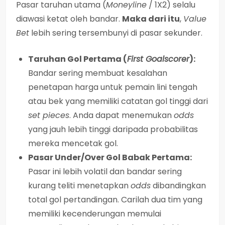
Pasar taruhan utama (
Moneyline
/ 1X2) selalu
diawasi ketat oleh bandar.
Maka dari itu
,
Value
Bet
lebih sering tersembunyi di pasar sekunder.
Taruhan Gol Pertama (
First Goalscorer
):
Bandar sering membuat kesalahan
penetapan harga untuk pemain lini tengah
atau bek yang memiliki catatan gol tinggi dari
set pieces
. Anda dapat menemukan
odds
yang jauh lebih tinggi daripada probabilitas
mereka mencetak gol.
Pasar Under/Over Gol Babak Pertama:
Pasar ini lebih volatil dan bandar sering
kurang teliti menetapkan
odds
dibandingkan
total gol pertandingan. Carilah dua tim yang
memiliki kecenderungan memulai