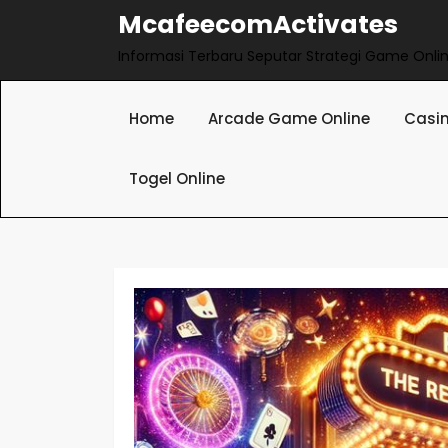
Skip
McafeecomActivates
to
Informasi Terbaru Seputar Strategi Game Onli
content
Home
Arcade Game Online
Casin
Togel Online