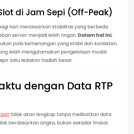
lot di Jam Sepi (Off-Peak)
 pagi hari menawarkan stabilitas yang berbeda.
eban server menjadi lebih ringan.
Dalam hal ini
,
ukan pola kemenangan yang stabil dan konsisten.
 yang lebih mengutamakan pengelolaan modal
jar satu ledakan hadiah besar.
aktu dengan Data RTP
kpot
tidak akan lengkap tanpa melibatkan data
ndak berdasarkan angka, bukan sekadar firasat