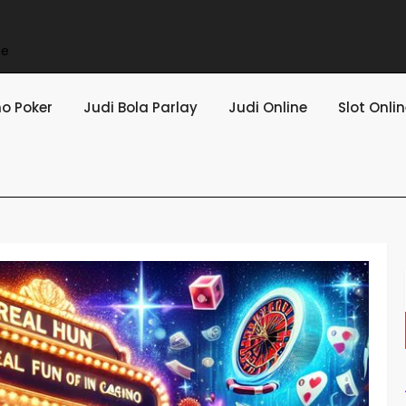
ne
o Poker
Judi Bola Parlay
Judi Online
Slot Onli