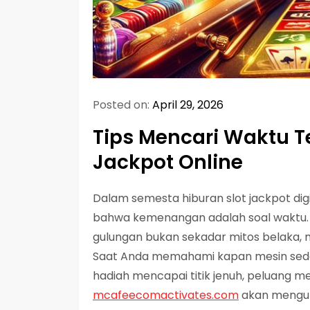
Posted on:
April 29, 2026
Tips Mencari Waktu T
Jackpot Online
Dalam semesta hiburan slot jackpot di
bahwa kemenangan adalah soal waktu
gulungan bukan sekadar mitos belaka, 
Saat Anda memahami kapan mesin sedan
hadiah mencapai titik jenuh, peluang me
mcafeecomactivates.com
akan mengupa