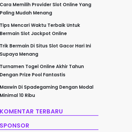
Cara Memilih Provider Slot Online Yang
Paling Mudah Menang
Tips Mencari Waktu Terbaik Untuk
Bermain Slot Jackpot Online
Trik Bermain Di Situs Slot Gacor Hari Ini
Supaya Menang
Turnamen Togel Online Akhir Tahun
Dengan Prize Pool Fantastis
Maxwin Di Spadegaming Dengan Modal
Minimal 10 Ribu
KOMENTAR TERBARU
SPONSOR