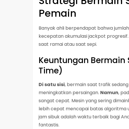
Strategi Bermain 
Pemain
Banyak ahli berpendapat bahwa jumlah
kecepatan akumulasi jackpot progresif
saat ramai atau saat sepi.
Keuntungan Bermain S
Time)
Di satu sisi
, bermain saat trafik sed
meningkatkan persaingan.
Namun
, pa
sangat cepat. Mesin yang sering dima
lebih cepat mencapai batas algoritma
jam sibuk adalah waktu terbaik bagi A
fantastis.