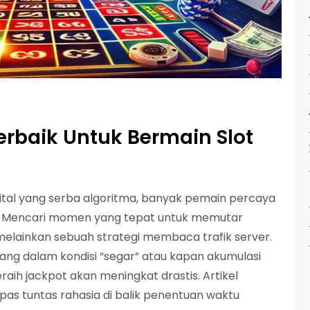
erbaik Untuk Bermain Slot
gital yang serba algoritma, banyak pemain percaya
. Mencari momen yang tepat untuk memutar
melainkan sebuah strategi membaca trafik server.
g dalam kondisi “segar” atau kapan akumulasi
raih jackpot akan meningkat drastis. Artikel
s tuntas rahasia di balik penentuan waktu