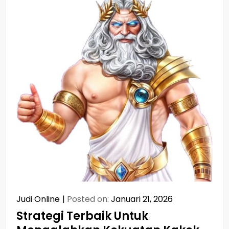
Judi Online
Posted on:
Januari 21, 2026
Strategi Terbaik Untuk