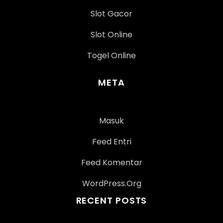
Slot Gacor
Slot Online
Togel Online
META
Masuk
Feed Entri
Feed Komentar
WordPress.org
RECENT POSTS