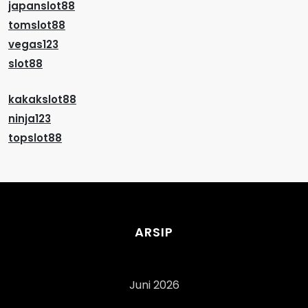
japanslot88
tomslot88
vegas123
slot88
kakakslot88
ninja123
topslot88
ARSIP
Juni 2026