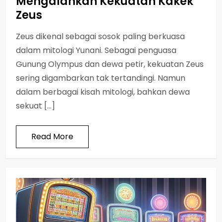
Mengalahkan Kekuatan Kakek
Zeus
Zeus dikenal sebagai sosok paling berkuasa
dalam mitologi Yunani. Sebagai penguasa
Gunung Olympus dan dewa petir, kekuatan Zeus
sering digambarkan tak tertandingi. Namun
dalam berbagai kisah mitologi, bahkan dewa
sekuat […]
Read More