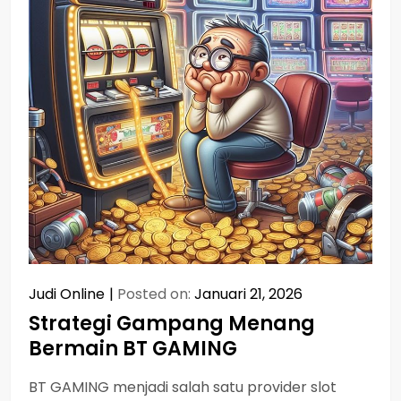
Judi Online
Posted on:
Januari 21, 2026
Strategi Gampang Menang
Bermain BT GAMING
BT GAMING menjadi salah satu provider slot