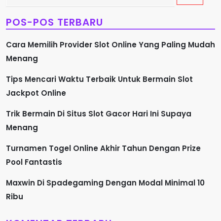
untuk:
a
POS-POS TERBARU
s
Cara Memilih Provider Slot Online Yang Paling Mudah
i
Menang
p
Tips Mencari Waktu Terbaik Untuk Bermain Slot
Jackpot Online
o
Trik Bermain Di Situs Slot Gacor Hari Ini Supaya
s
Menang
Turnamen Togel Online Akhir Tahun Dengan Prize
Pool Fantastis
Maxwin Di Spadegaming Dengan Modal Minimal 10
Ribu