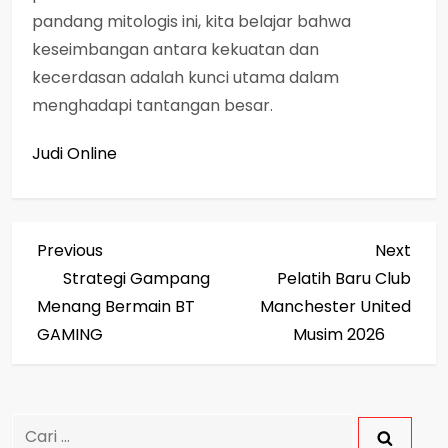
pandang mitologis ini, kita belajar bahwa
keseimbangan antara kekuatan dan
kecerdasan adalah kunci utama dalam
menghadapi tantangan besar.
Judi Online
N
Previous
Next
Previous
Next
Post
Post
Strategi Gampang
Pelatih Baru Club
a
Menang Bermain BT
Manchester United
v
GAMING
Musim 2026
i
g
Cari